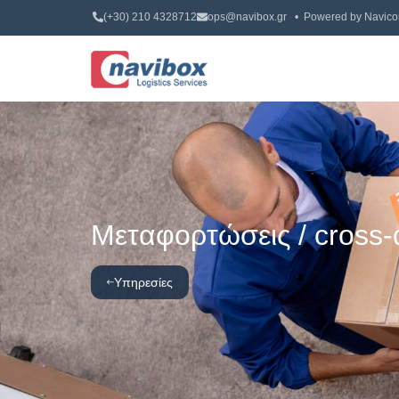
(+30) 210 4328712
ops@navibox.gr
• Powered by
Navico
Μεταφορτώσεις / cross-
Υπηρεσίες