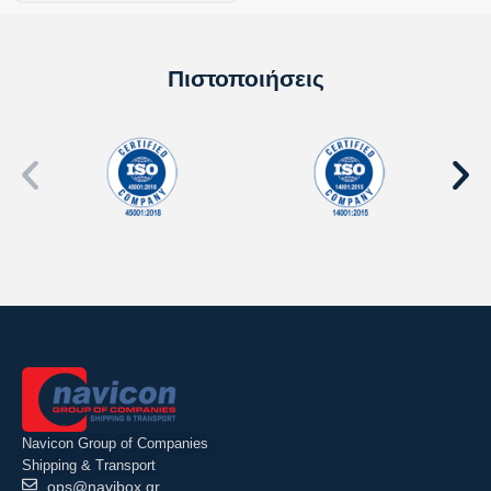
Πιστοποιήσεις
Navicon Group of Companies
Shipping & Transport
ops@navibox.gr